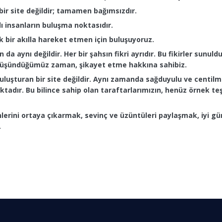
 bir site değildir; tamamen bağımsızdır.
ı insanların buluşma noktasıdır.
k bir akılla hareket etmen için buluşuyoruz.
n da aynı değildir. Her bir şahsın fikri ayrıdır. Bu fikirler sunu
ı düşündüğümüz zaman, şikayet etme hakkına sahibiz.
uluşturan bir site değildir. Aynı zamanda sağduyulu ve centil
ktadır. Bu bilince sahip olan taraftarlarımızın, henüz örnek te
 yönlerini ortaya çıkarmak, sevinç ve üzüntüleri paylaşmak, iy
.