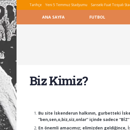
Tarihçe
Yeni 5 Temmuz Stadyumu
Sarıseki Fuat Tosyalı S
ANA SAYFA
FUTBOL
Biz Kimiz?
Bu site İskenderun halkının, gurbetteki İsk
“ben,sen,o,biz,siz,onlar” içinde sadece “BİZ” 
En önemli amacımız; elimizden geldiğince, İ