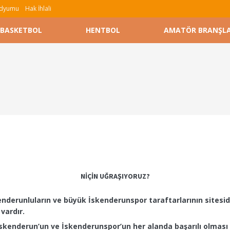
tadyumu
Hak İhlali
BASKETBOL
HENTBOL
AMATÖR BRANŞL
NİÇİN UĞRAŞIYORUZ?
enderunluların ve büyük İskenderunspor taraftarlarının sitesidi
vardır.
skenderun’un ve İskenderunspor’un her alanda başarılı olması 