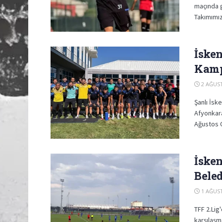
maçında g
Takımımız
İske
Kamp
2 AĞUST
Şanlı İs
Afyonkara
Ağustos C
İske
Beled
1 AĞUST
TFF 2.Lig
karşılaşm