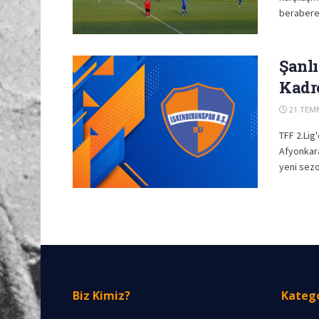
berabere 
Şanl
Kadro
21 TEM
TFF 2.Li
Afyonkara
yeni sezon
Biz Kimiz?
Katego