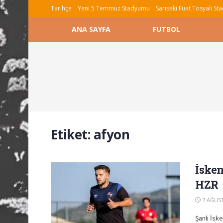
Tarihçe
Yeni 5 Temmuz Stadyumu
Sarıseki Fuat Tosyalı S
ANA SAYFA
FUTBOL
Etiket:
afyon
İsken
HZR
7 AĞUST
Şanlı İsk