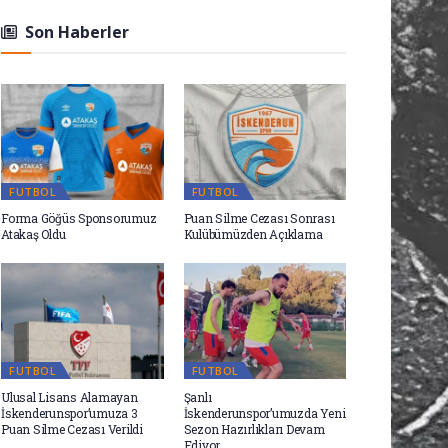
Son Haberler
FUTBOL
FUTBOL
Forma Göğüs Sponsorumuz
Puan Silme Cezası Sonrası
Atakaş Oldu
Kulübümüzden Açıklama
FUTBOL
FUTBOL
Ulusal Lisans Alamayan
Şanlı
İskenderunspor’umuza 3
İskenderunspor’umuzda Yeni
Puan Silme Cezası Verildi
Sezon Hazırlıkları Devam
Ediyor