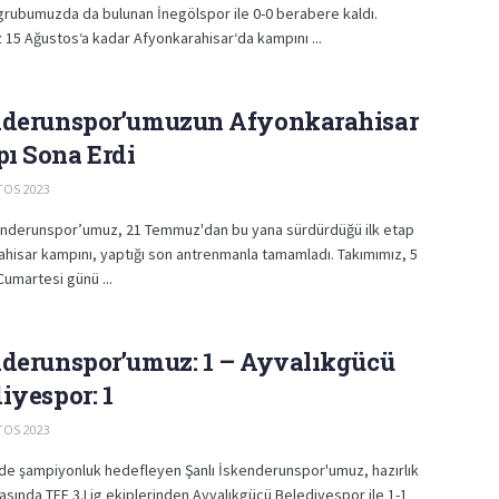
rubumuzda da bulunan İnegölspor ile 0-0 berabere kaldı.
 15 Ağustos‘a kadar Afyonkarahisar‘da kampını ...
nderunspor’umuzun Afyonkarahisar
ı Sona Erdi
OS 2023
kenderunspor’umuz, 21 Temmuz'dan bu yana sürdürdüğü ilk etap
hisar kampını, yaptığı son antrenmanla tamamladı. Takımımız, 5
umartesi günü ...
nderunspor’umuz: 1 – Ayvalıkgücü
iyespor: 1
OS 2023
'de şampiyonluk hedefleyen Şanlı İskenderunspor'umuz, hazırlık
asında TFF 3.Lig ekiplerinden Ayvalıkgücü Belediyespor ile 1-1