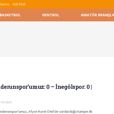
tadyumu
Hak İhlali
BASKETBOL
HENTBOL
AMATÖR BRANŞL
derunspor’umuz: 0 – İnegölspor: 0 |
OS 2024
enderunspor'umuz, Afyon Korel Otel'de sürdürdüğü kampın ilk