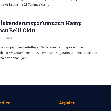
kaldı Takımımız 21 Temmuz'dan ...
ı İskenderunspor’umuzun Kamp
su Belli Oldu
MUZ 2023
g'de şampiyonluk hedefleyen Şanlı İskenderunspor'umuzun
hisar Whyndam Otel'de 22 Temmuz - 2 Ağustos tarihleri arasından
a hazırlanan Şanlı ...
riler
Arşivler