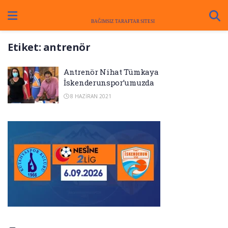
Etiket:
antrenör
Antrenör Nihat Tümkaya
İskenderunspor’umuzda
8 HAZIRAN 2021