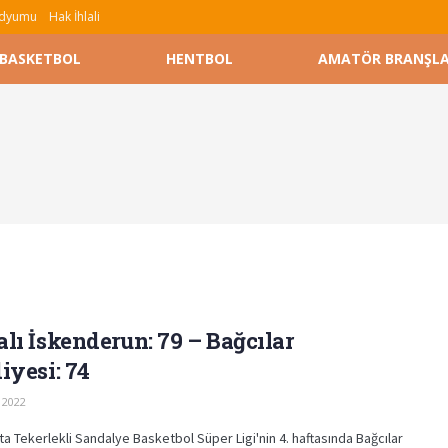
tadyumu
Hak İhlali
BASKETBOL
HENTBOL
AMATÖR BRANŞL
lı İskenderun: 79 – Bağcılar
iyesi: 74
 2022
ta Tekerlekli Sandalye Basketbol Süper Ligi'nin 4. haftasında Bağcılar