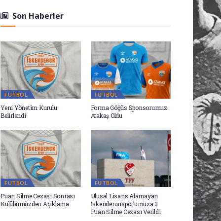
Son Haberler
FUTBOL
FUTBOL
Yeni Yönetim Kurulu
Forma Göğüs Sponsorumuz
Belirlendi
Atakaş Oldu
FUTBOL
FUTBOL
Puan Silme Cezası Sonrası
Ulusal Lisans Alamayan
Kulübümüzden Açıklama
İskenderunspor’umuza 3
Puan Silme Cezası Verildi