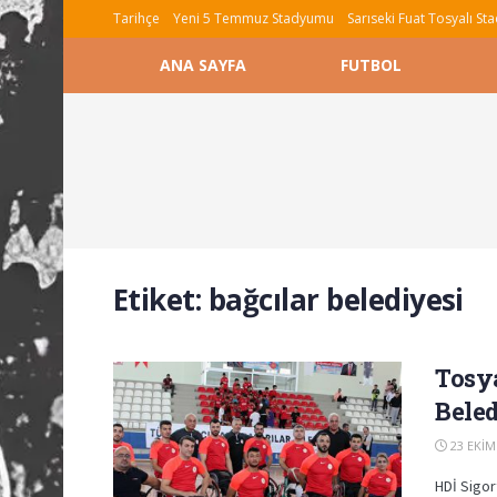
Tarihçe
Yeni 5 Temmuz Stadyumu
Sarıseki Fuat Tosyalı S
ANA SAYFA
FUTBOL
Etiket:
bağcılar belediyesi
Tosya
Beled
23 EKIM
HDİ Sigor