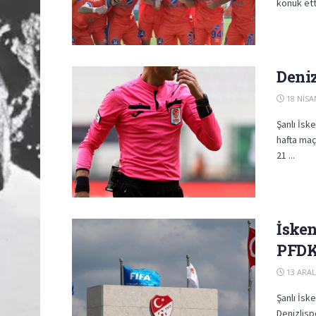
konuk etti
Deniz
18 NISA
Şanlı İsk
hafta maç
21 ...
İske
PFDK
13 ARAL
Şanlı İs
Denizlisp