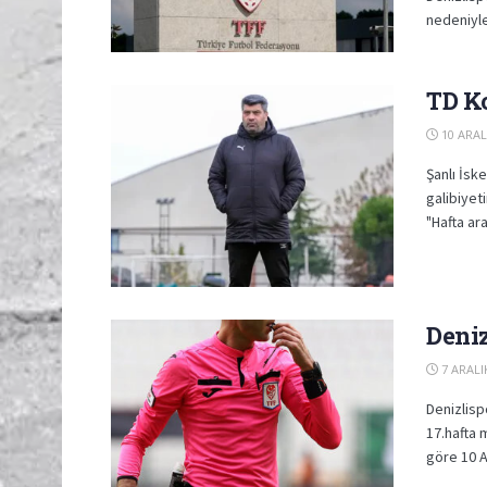
nedeniyle
TD Ko
10 ARAL
Şanlı İsk
galibiyet
"Hafta ara
Deniz
7 ARALI
Denizlisp
17.hafta 
göre 10 Ar