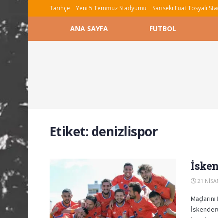
Tarihçe
Yeni 5 Temmuz Stadyumu
Sarıseki Fuat Tosyalı S
ANA SAYFA
FUTBOL
Etiket:
denizlispor
İsken
21 NISA
Maçlarını
İskenderu