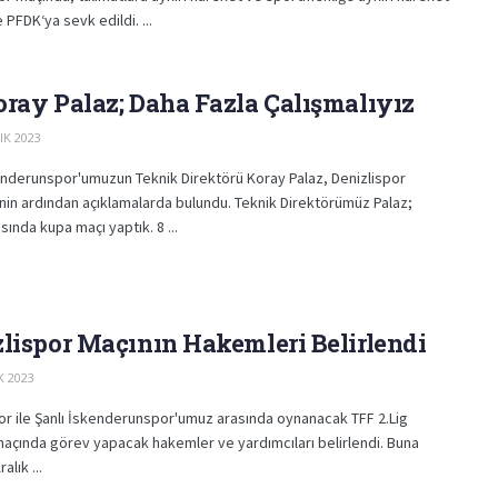
 PFDK‘ya sevk edildi. ...
ray Palaz; Daha Fazla Çalışmalıyız
IK 2023
enderunspor'umuzun Teknik Direktörü Koray Palaz, Denizlispor
inin ardından açıklamalarda bulundu. Teknik Direktörümüz Palaz;
sında kupa maçı yaptık. 8 ...
lispor Maçının Hakemleri Belirlendi
K 2023
or ile Şanlı İskenderunspor'umuz arasında oynanacak TFF 2.Lig
maçında görev yapacak hakemler ve yardımcıları belirlendi. Buna
alık ...