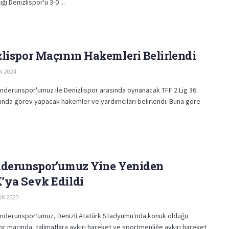
ği Denizlispor'u 3-0 ...
lispor Maçının Hakemleri Belirlendi
N 2024
enderunspor'umuz ile Denizlispor arasında oynanacak TFF 2.Lig 36.
ında görev yapacak hakemler ve yardımcıları belirlendi. Buna göre
nderunspor’umuz Yine Yeniden
’ya Sevk Edildi
IK 2023
kenderunspor‘umuz, Denizli Atatürk Stadyumu‘nda konuk olduğu
or maçında, talimatlara aykırı hareket ve sportmenliğe aykırı hareket