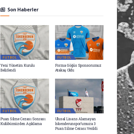
Son Haberler
FUTBOL
FUTBOL
Yeni Yönetim Kurulu
Forma Göğüs Sponsorumuz
Belirlendi
Atakaş Oldu
FUTBOL
FUTBOL
Puan Silme Cezası Sonrası
Ulusal Lisans Alamayan
Kulübümüzden Açıklama
İskenderunspor’umuza 3
Puan Silme Cezası Verildi