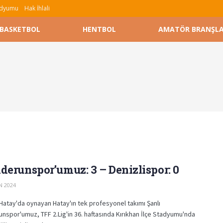
tadyumu
Hak İhlali
BASKETBOL
HENTBOL
AMATÖR BRANŞL
derunspor’umuz: 3 – Denizlispor: 0
N 2024
 Hatay'da oynayan Hatay'ın tek profesyonel takımı Şanlı
nspor'umuz, TFF 2.Lig'in 36. haftasında Kırıkhan İlçe Stadyumu'nda