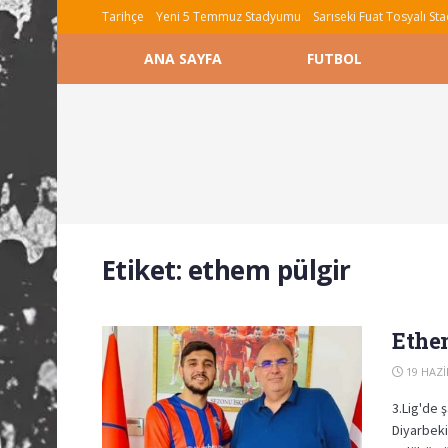
Tarihçe
Yeni 5 Temmuz Stadyumu
Sarıseki Fuat Tosyalı S
ANA SAYFA
FUTBOL
Etiket:
ethem pülgir
Ethe
19 HAZI
3.Lig'de
Diyarbeki