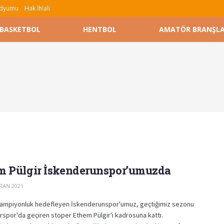
tadyumu
Hak İhlali
BASKETBOL
HENTBOL
AMATÖR BRANŞL
m Pülgir İskenderunspor’umuzda
RAN 2021
 şampiyonluk hedefleyen İskenderunspor'umuz, geçtiğimiz sezonu
rspor'da geçiren stoper Ethem Pülgir'i kadrosuna kattı.