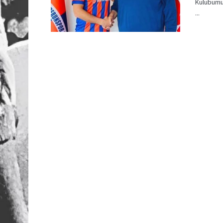
Kulübümü
...