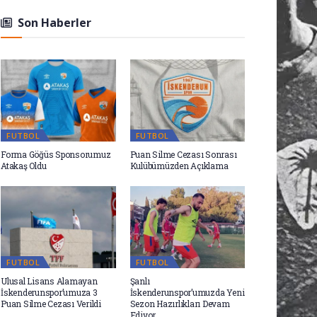
Son Haberler
FUTBOL
FUTBOL
Forma Göğüs Sponsorumuz
Puan Silme Cezası Sonrası
Atakaş Oldu
Kulübümüzden Açıklama
FUTBOL
FUTBOL
Ulusal Lisans Alamayan
Şanlı
İskenderunspor’umuza 3
İskenderunspor’umuzda Yeni
Puan Silme Cezası Verildi
Sezon Hazırlıkları Devam
Ediyor