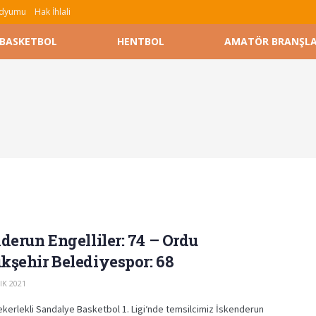
tadyumu
Hak İhlali
BASKETBOL
HENTBOL
AMATÖR BRANŞL
derun Engelliler: 74 – Ordu
şehir Belediyespor: 68
IK 2021
ekerlekli Sandalye Basketbol 1. Ligi‘nde temsilcimiz İskenderun