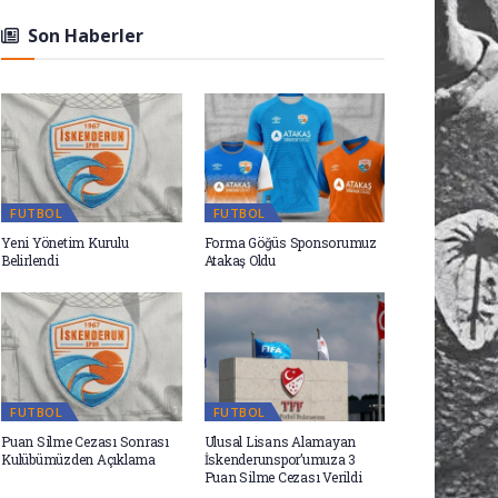
Son Haberler
FUTBOL
FUTBOL
Yeni Yönetim Kurulu
Forma Göğüs Sponsorumuz
Belirlendi
Atakaş Oldu
FUTBOL
FUTBOL
Puan Silme Cezası Sonrası
Ulusal Lisans Alamayan
Kulübümüzden Açıklama
İskenderunspor’umuza 3
Puan Silme Cezası Verildi