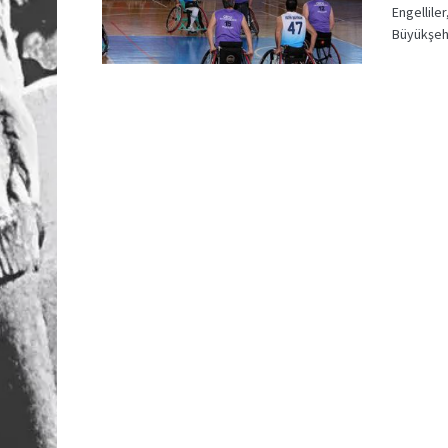
Engellile
Büyükşehi