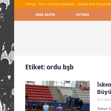
Tarihçe
Yeni 5 Temmuz Stadyumu
Sarıseki Fuat Tosyalı S
ANA SAYFA
FUTBOL
Etiket:
ordu bşb
İsken
Büyük
25 ARAL
Türkiye T