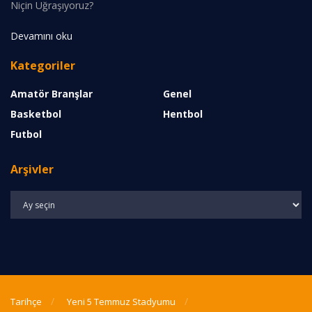
Niçin Uğraşıyoruz?
Devamını oku
Kategoriler
Amatör Branşlar
Genel
Basketbol
Hentbol
Futbol
Arşivler
Arşivler
Tarihçe
Yeni 5 Temmuz Stadyumu