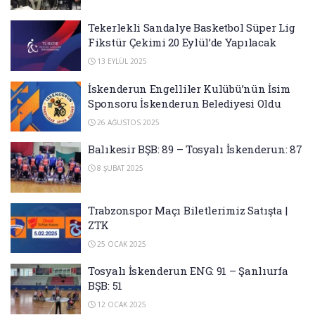
Tekerlekli Sandalye Basketbol Süper Lig
Fikstür Çekimi 20 Eylül’de Yapılacak
13 EYLÜL 2025
İskenderun Engelliler Kulübü’nün İsim
Sponsoru İskenderun Belediyesi Oldu
26 AĞUSTOS 2025
Balıkesir BŞB: 89 – Tosyalı İskenderun: 87
8 ŞUBAT 2025
Trabzonspor Maçı Biletlerimiz Satışta |
ZTK
25 OCAK 2025
Tosyalı İskenderun ENG: 91 – Şanlıurfa
BŞB: 51
12 OCAK 2025