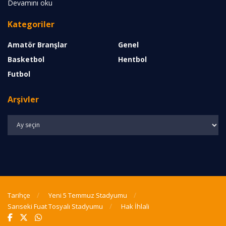
Devamını oku
Kategoriler
Amatör Branşlar
Genel
Basketbol
Hentbol
Futbol
Arşivler
Arşivler
Tarihçe
Yeni 5 Temmuz Stadyumu
Sarıseki Fuat Tosyalı Stadyumu
Hak İhlali