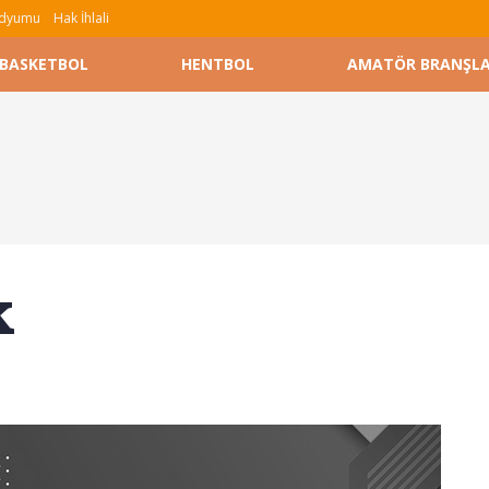
tadyumu
Hak İhlali
BASKETBOL
HENTBOL
AMATÖR BRANŞL
k