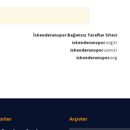
İskenderunspor Bağımsız Taraftar Sitesi
iskenderunspor
.org.tr
iskenderunspor
.com.tr
iskenderunspor.
org
riler
Arşivler