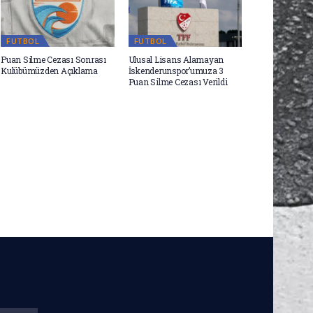
FUTBOL
FUTBOL
Puan Silme Cezası Sonrası
Ulusal Lisans Alamayan
Kulübümüzden Açıklama
İskenderunspor’umuza 3
Puan Silme Cezası Verildi