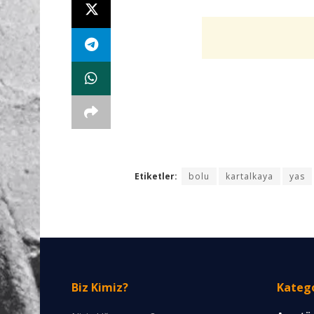
Etiketler:
bolu
kartalkaya
yas
Biz Kimiz?
Katego