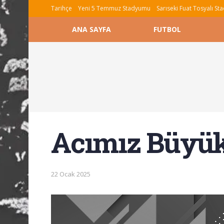
Tarihçe
Yeni 5 Temmuz Stadyumu
Sarıseki Fuat Tosyalı S
ANA SAYFA
FUTBOL
Acımız Büyü
22 Ocak 2025