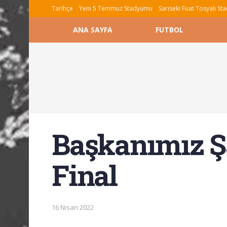
Tarihçe
Yeni 5 Temmuz Stadyumu
Sarıseki Fuat Tosyalı S
ANA SAYFA
FUTBOL
Başkanımız Ş
Final
16 Nisan 2022