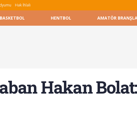
tadyumu
Hak İhlali
BASKETBOL
HENTBOL
AMATÖR BRANŞL
aban Hakan Bolat