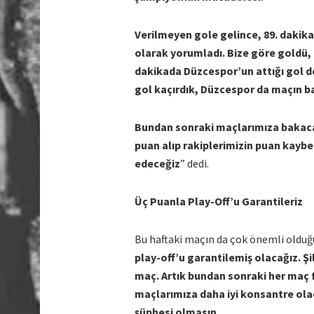
Verilmeyen gole gelince, 89. dakik
olarak yorumladı. Bize göre goldü, 
dakikada Düzcespor’un attığı gol de
gol kaçırdık, Düzcespor da maçın baş
Bundan sonraki maçlarımıza bakaca
puan alıp rakiplerimizin puan kayb
edeceğiz
” dedi.
Üç Puanla Play-Off’u Garantileriz
Bu haftaki maçın da çok önemli olduğu
play-off’u garantilemiş olacağız. Ş
maç. Artık bundan sonraki her maç 
maçlarımıza daha iyi konsantre ola
şüphesi olmasın.