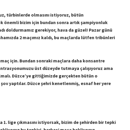
z, türbinlerde olmasını istiyoruz, bütün
ok önemli bizim için bundan sonra artık şampiyonluk
adı doldurmamız gerekiyor, hava da güzel! Pazar günü
ahamızda 2 maçımız kaldı, bu maçlarda lütfen tribünleri
z maç için. Bundan sonraki maçlara daha konsantre
antrasyonumuzu üst düzeyde tutmaya çalışıyoruz ama
malı. Düzce’ye gittiğimizde gerçekten bütün o
 şov yaptılar. Düzce şehri kenetlenmiş, esnaf her yere
 1. lige çıkmasını istiyorsak, bizim de şehirden bir tepki
ekliyoruz bu tepkiyi, herkesi maça bekliyoruz.