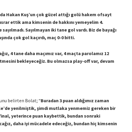
ada Hakan Kuş’un çok güzel attığı golü hakem ofsayt
ısrar ettik ama kimsenin de hakkını yemeyelim 4.
 sayılmadı. Sayılmayan iki tane gol vardı. Biz de bayağı
ında çok gol kaçırdı, maç 0-0 bitti.
ğız, 4 tane daha maçımız var, 4 maçta parolamız 12
etmesini bekleyeceğiz. Bu olmazsa play-off var, devam
nu belirten Bolat; “
Buradan 3 puan aldığımız zaman
ile’de yenilmiştik, şimdi mutlaka yenmemiz gereken bir
final, yeterince puan kaybettik, bundan sonraki
cağız, daha iyi mücadele edeceğiz, bundan hiç kimsenin