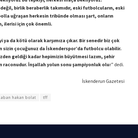
ğil, birlik beraberlik takımıdır, eski futbolcuların, eski
bolla uğraşan herkesin tribünde olması şart, onların
 ilerisi için çok önemli.
iyi ya da kötü olarak karşımıza çıkar. Bir senedir biz çok
ün sizin çocuğunuz da İskenderspor’da futbolcu olabilir.
zden geldiği kadar hepimizin büyütmesi lazım, şehir
n raconudur. İnşallah yolun sonu şampiyonluk olu
r” dedi.
İskenderun Gazetesi
şaban hakan bolat
tff