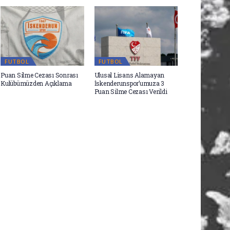
FUTBOL
FUTBOL
Puan Silme Cezası Sonrası
Ulusal Lisans Alamayan
Kulübümüzden Açıklama
İskenderunspor’umuza 3
Puan Silme Cezası Verildi