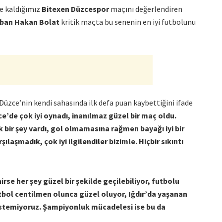
re kaldığımız
Bitexen Düzcespor
maçını değerlendiren
aban Hakan Bolat
kritik maçta bu senenin en iyi futbolunu
Düzce’nin kendi sahasında ilk defa puan kaybettiğini ifade
ce’de çok iyi oynadı, inanılmaz güzel bir maç oldu.
k bir şey vardı, gol olmamasına rağmen bayağı iyi bir
ılaşmadık, çok iyi ilgilendiler bizimle. Hiçbir sıkıntı
nirse her şey güzel bir şekilde geçilebiliyor, futbolu
utbol centilmen olunca güzel oluyor, Iğdır’da yaşanan
 istemiyoruz. Şampiyonluk mücadelesi ise bu da