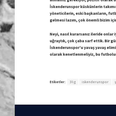
İskenderunspor küskünlerin takımı de
yöneticilerin, eski başkanların, fut
gelmesi lazım, çok önemli bizim için,
Neyi, nasıl kurarsanız ileride onlar 
uğraştık, çok çaba sarf ettik. Bir g
İskenderunspor’u yavaş yavaş elimi
olarak kenetlenmeliyiz, bu futbolu
Etiketler:
3lig
iskenderunspor