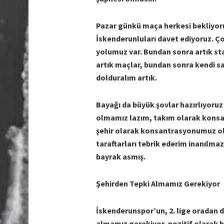
Pazar günkü maça herkesi bekliyoru
İskenderunluları davet ediyoruz. Ç
yolumuz var. Bundan sonra artık st
artık maçlar, bundan sonra kendi s
dolduralım artık.
Bayağı da büyük şovlar hazırlıyoru
olmamız lazım, takım olarak kons
şehir olarak konsantrasyonumuz ol
taraftarları tebrik ederim inanılmaz
bayrak asmış.
Şehirden Tepki Almamız Gerekiyor
İskenderunspor’un, 2. lige oradan da
almamız gerekiyor, pozitif olarak b