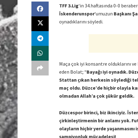
TFF 3.Lig
‘in 34.haftasında 0-0 berabe
İskenderunspor
‘umuzun
Başkanı Ş
oynadıklarını söyledi.
Maça çok iyi konsantre olduklarını ve 
eden Bolat; “
Bayağı iyi oynadık. Düz
Stattan çıkan herkesin söylediği te
maç oldu. Düzce’de hiçbir olayla karş
olmadan Allah’a çok şükür geldik.
Düzcespor birinci, biz ikinciyiz. İste
çirkinleştirmenin bir anlamı yok. F
olayların hiçbir yerde yaşanmasını
şampiyonluk mücadelesi!