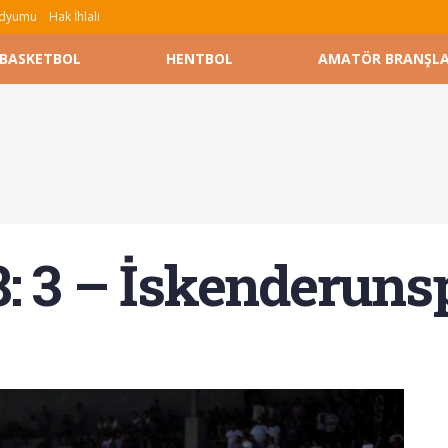
tadyumu
Hak İhlali
BASKETBOL
HENTBOL
AMATÖR BRANŞL
: 3 – İskenderuns