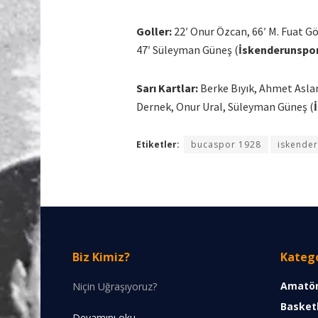
Goller:
22′ Onur Özcan, 66′ M. Fuat Göl
47′ Süleyman Güneş (
İskenderunspo
Sarı Kartlar:
Berke Bıyık, Ahmet Aslan,
Dernek, Onur Ural, Süleyman Güneş (
Etiketler:
bucaspor 1928
iskende
Biz Kimiz?
Katego
Amatör
Niçin Uğraşıyoruz?
Basket
Devamını oku