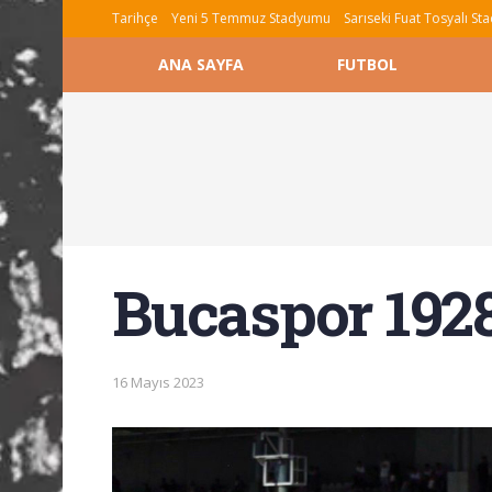
Tarihçe
Yeni 5 Temmuz Stadyumu
Sarıseki Fuat Tosyalı S
ANA SAYFA
FUTBOL
Bucaspor 1928
16 Mayıs 2023