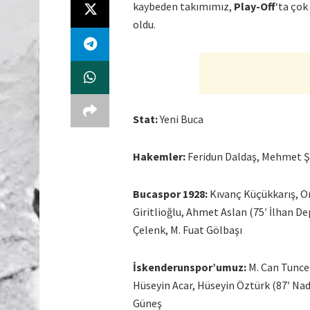
kaybeden takımımız,
Play-Off
‘ta çok
oldu.
Stat:
Yeni Buca
Hakemler:
Feridun Daldaş, Mehmet Şe
Bucaspor 1928:
Kıvanç Küçükkarış, On
Giritlioğlu, Ahmet Aslan (75′ İlhan De
Çelenk, M. Fuat Gölbaşı
İskenderunspor’umuz:
M. Can Tuncer
Hüseyin Acar, Hüseyin Öztürk (87′ Nad
Güneş