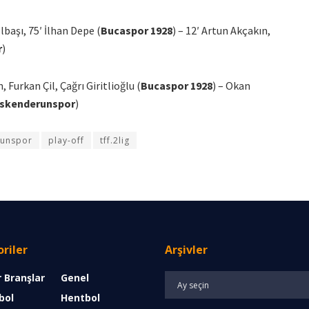
başı, 75′ İlhan Depe (
Bucaspor 1928
) – 12′ Artun Akçakın,
r
)
 Furkan Çil, Çağrı Giritlioğlu (
Bucaspor 1928
) – Okan
İskenderunspor
)
runspor
play-off
tff.2lig
riler
Arşivler
 Branşlar
Genel
Arşivler
bol
Hentbol