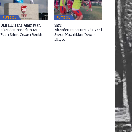
FUTBOL
FUTBOL
Ulusal Lisans Alamayan
Şanlı
İskenderunspor’umuza 3
İskenderunspor’umuzda Yeni
Puan Silme Cezası Verildi
Sezon Hazırlıkları Devam
Ediyor