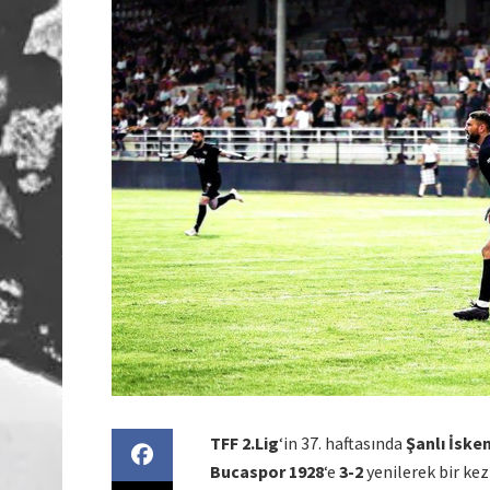
TFF 2.Lig
‘in 37. haftasında
Şanlı İske
Bucaspor 1928
‘e
3-2
yenilerek bir kez