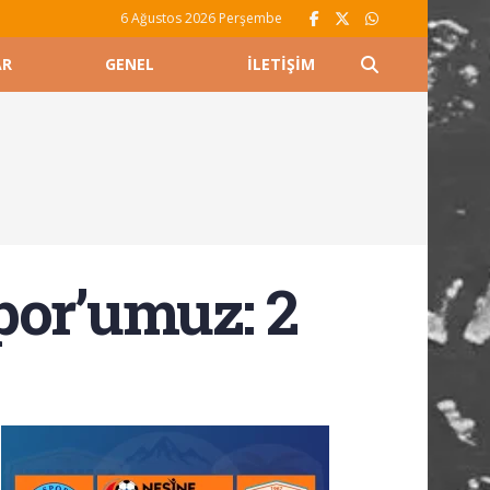
6 Ağustos 2026 Perşembe
AR
GENEL
İLETIŞIM
por’umuz: 2