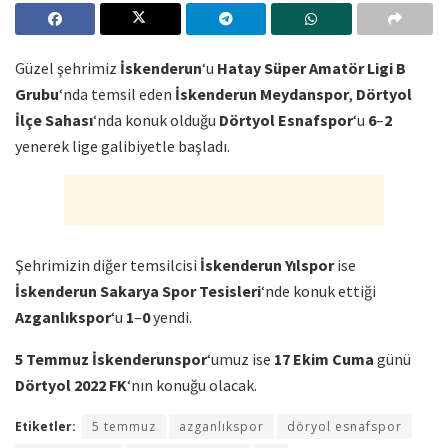
Güzel şehrimiz
İskenderun
‘u
Hatay Süper Amatör Ligi B
Grubu
‘nda temsil eden
İskenderun Meydanspor
,
Dörtyol
İlçe Sahası
‘nda konuk olduğu
Dörtyol Esnafspor
‘u
6
–
2
yenerek lige galibiyetle başladı.
Şehrimizin diğer temsilcisi
İskenderun Yılspor
ise
İskenderun Sakarya Spor Tesisleri
‘nde konuk ettiği
Azganlıkspor
‘u
1
–
0
yendi.
5 Temmuz İskenderunspor
‘umuz ise
17 Ekim Cuma
günü
Dörtyol 2022 FK
‘nın konuğu olacak.
Etiketler:
5 temmuz
azganlıkspor
döryol esnafspor