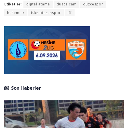
Etiketler:
dijital atama
düzce cam
düzcespor
hakemler
iskenderunspor
tff
Son Haberler