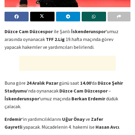
Düzce Cam Düzcespor
ile Şanlı
İskenderunspor
‘umuz
arasında oynanacak
TFF 2.Lig
19.hafta maçında görev
yapacak hakemler ve yardımcıları belirlendi.
Buna göre
24 Aralık Pazar
günü saat
14.00
‘da
Düzce Şehir
Stadyumu
‘nda oynanacak
Düzce Cam Düzcespor
–
İskenderunspor
‘umuz maçında
Berkan Erdemir
düdük
çalacak.
Erdemir
‘in yardımcılıklarını
Uğur Önay
ve
Zafer
Gayretli
yapacak. Mücadelenin 4. hakemi ise
Hasan Avcı
.