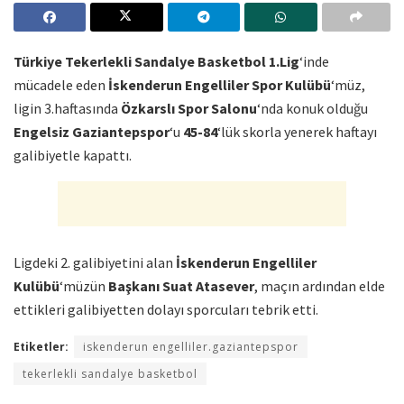
Türkiye Tekerlekli Sandalye Basketbol 1.Lig
‘inde
mücadele eden
İskenderun Engelliler Spor Kulübü
‘müz,
ligin 3.haftasında
Özkarslı Spor Salonu
‘nda konuk olduğu
Engelsiz Gaziantepspor
‘u
45-84
‘lük skorla yenerek haftayı
galibiyetle kapattı.
Ligdeki 2. galibiyetini alan
İskenderun Engelliler
Kulübü
‘müzün
Başkanı Suat Atasever
, maçın ardından elde
ettikleri galibiyetten dolayı sporcuları tebrik etti.
Etiketler:
iskenderun engelliler.gaziantepspor
tekerlekli sandalye basketbol