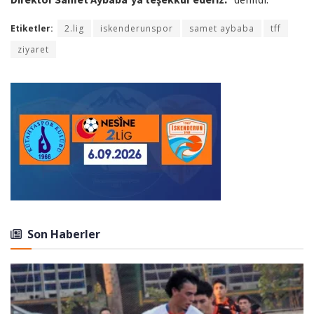
Etiketler:
2.lig
iskenderunspor
samet aybaba
tff
ziyaret
Son Haberler