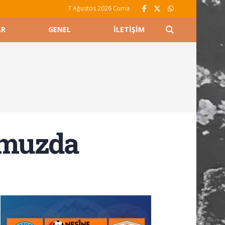
7 Ağustos 2026 Cuma
AR
GENEL
İLETIŞIM
umuzda