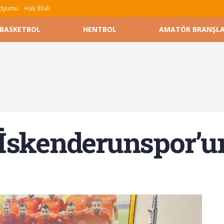
tadyumu
Hak İhlali
BASKETBOL
HENTBOL
AMATÖR BRANŞL
 İskenderunspor’