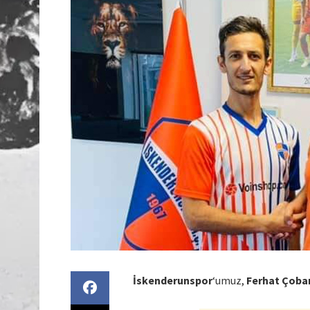
İskenderunspor
‘umuz,
Ferhat Çoba