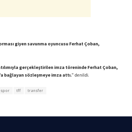
forması giyen savunma oyuncusu Ferhat Çoban,
tılımıyla gerçekleştirilen imza töreninde Ferhat Çoban,
r’a bağlayan sözleşmeye imza attı.
” denildi.
nspor
tff
transfer