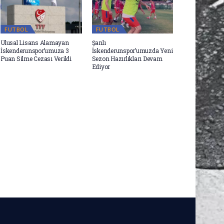
FUTBOL
FUTBOL
Ulusal Lisans Alamayan
Şanlı
İskenderunspor’umuza 3
İskenderunspor’umuzda Yeni
Puan Silme Cezası Verildi
Sezon Hazırlıkları Devam
Ediyor