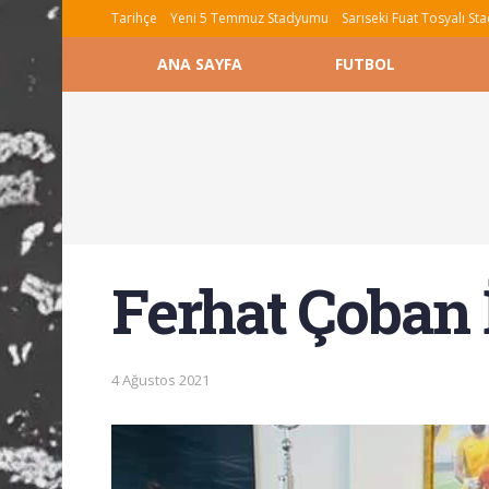
Tarihçe
Yeni 5 Temmuz Stadyumu
Sarıseki Fuat Tosyalı S
ANA SAYFA
FUTBOL
Ferhat Çoban
4 Ağustos 2021