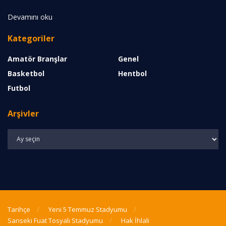
Devamını oku
Kategoriler
Amatör Branşlar
Genel
Basketbol
Hentbol
Futbol
Arşivler
Arşivler
Tarihçe
Yeni 5 Temmuz Stadyumu
Sarıseki Fuat Tosyalı Stadyumu
Hak İhlali