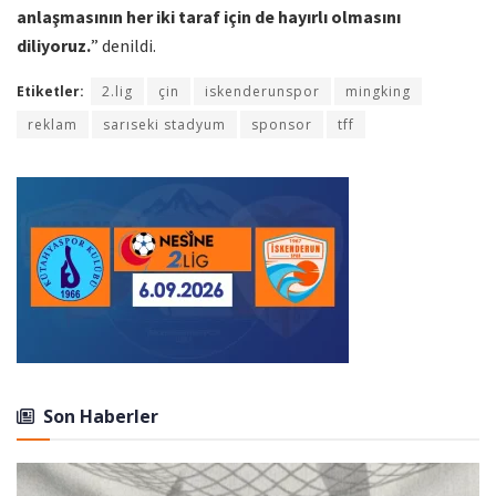
anlaşmasının her iki taraf için de hayırlı olmasını
diliyoruz.
” denildi.
Etiketler:
2.lig
çin
iskenderunspor
mingking
reklam
sarıseki stadyum
sponsor
tff
Son Haberler