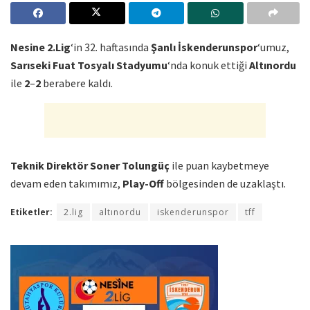
Nesine 2.Lig
‘in 32. haftasında
Şanlı İskenderunspor
‘umuz,
Sarıseki Fuat Tosyalı Stadyumu
‘nda konuk ettiği
Altınordu
ile
2
–
2
berabere kaldı.
Teknik Direktör Soner Tolungüç
ile puan kaybetmeye
devam eden takımımız,
Play-Off
bölgesinden de uzaklaştı.
Etiketler:
2.lig
altınordu
iskenderunspor
tff