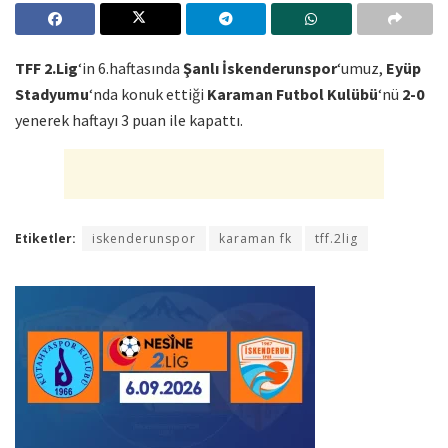
TFF 2.Lig
‘in 6.haftasında
Şanlı İskenderunspor
‘umuz,
Eyüp
Stadyumu
‘nda konuk ettiği
Karaman Futbol Kulübü
‘nü
2-0
yenerek haftayı 3 puan ile kapattı.
Etiketler:
iskenderunspor
karaman fk
tff.2lig