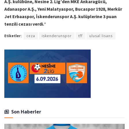
A.Ş. kulübüne, Nesine 2. Lig’den MKE Ankaragücü,
Adanaspor A.Ş., Yeni Malatyaspor, Bucaspor 1928, Merkür
Jet Erbaaspor, İskenderunspor A.Ş. kulüplerine 3 puan
tenzili cezası verdi.
“
Etiketler:
ceza
iskenderunspor
tff
ulusal lisans
Son Haberler