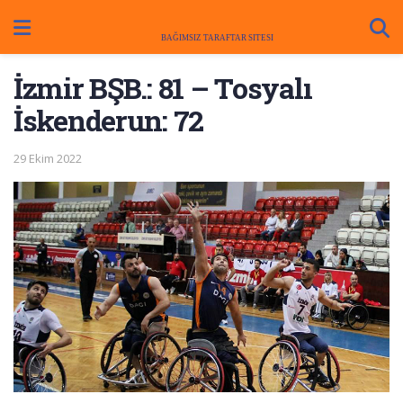
İzmir BŞB.: 81 – Tosyalı
İskenderun: 72
29 Ekim 2022