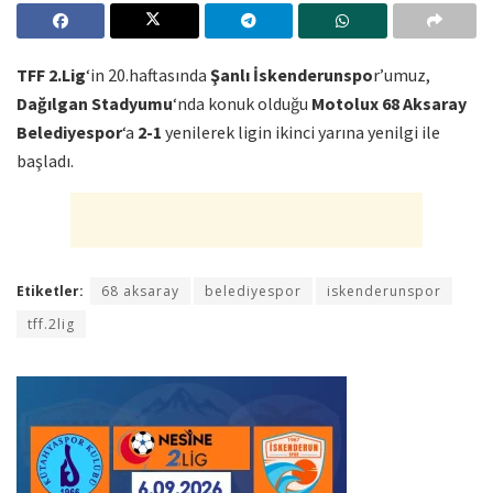
TFF 2.Lig
‘in 20.haftasında
Şanlı İskenderunspo
r’umuz,
Dağılgan Stadyumu
‘nda konuk olduğu
Motolux 68 Aksaray
Belediyespor
‘a
2-1
yenilerek ligin ikinci yarına yenilgi ile
başladı.
Etiketler:
68 aksaray
belediyespor
iskenderunspor
tff.2lig