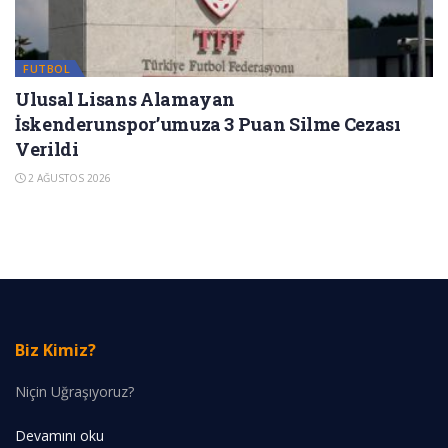
FUTBOL
Ulusal Lisans Alamayan
İskenderunspor’umuza 3 Puan Silme Cezası
Verildi
2 AĞUSTOS 2026
Biz Kimiz?
Niçin Uğraşıyoruz?
Devamını oku