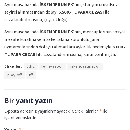
Aynı müsabakada
İSKENDERUN FK
‘nın, stadyuma usulsüz
seyirci alınmasından dolayı
6.500.-TL PARA CEZASI
ile
cezalandırılmasına, (oyçokluğu)
Aynı müsabakada
İSKENDERUN FK
‘nın, mensuplarının sosyal
mesafe kuralına ve maske takma zorunluluğuna
uymamalarından dolayı talimatlara aykırılık nedeniyle
3.000.-
TL PARA CEZASI
ile cezalandırılmasına, karar verilmiştir.
Etiketler:
3.lig
fethiyespor
iskenderunspor
play-off
tff
Bir yanıt yazın
E-posta adresiniz yayınlanmayacak.
Gerekli alanlar
*
ile
işaretlenmişlerdir
Yorum
*