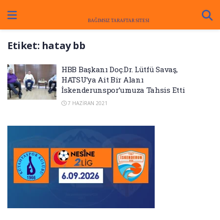
Etiket:
hatay bb
HBB Başkanı Doç.Dr. Lütfü Savaş,
HATSU’ya Ait Bir Alanı
İskenderunspor’umuza Tahsis Etti
7 HAZIRAN 2021