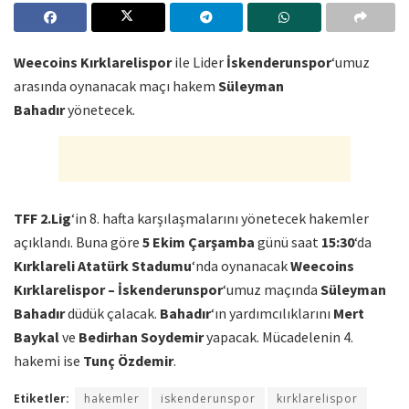
Weecoins Kırklarelispor
ile Lider
İskenderunspor
‘umuz
arasında oynanacak maçı hakem
Süleyman
Bahadır
yönetecek.
TFF 2.Lig
‘in 8. hafta karşılaşmalarını yönetecek hakemler
açıklandı. Buna göre
5 Ekim Çarşamba
günü saat
15:30
‘da
Kırklareli Atatürk Stadumu
‘nda oynanacak
Weecoins
Kırklarelispor – İskenderunspor
‘umuz maçında
Süleyman
Bahadır
düdük çalacak.
Bahadır
‘ın yardımcılıklarını
Mert
Baykal
ve
Bedirhan Soydemir
yapacak. Mücadelenin 4.
hakemi ise
Tunç Özdemir
.
Etiketler:
hakemler
iskenderunspor
kırklarelispor