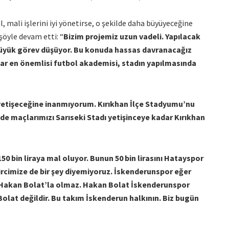
 mali işlerini iyi yönetirse, o şekilde daha büyüyeceğine
şöyle devam etti: “
Bizim projemiz uzun vadeli. Yapılacak
büyük görev düşüyor. Bu konuda hassas davranacağız
var en önemlisi futbol akademisi, stadın yapılmasında
e yetişeceğine inanmıyorum. Kırıkhan İlçe Stadyumu’nu
ede maçlarımızı Sarıseki Stadı yetişinceye kadar Kırıkhan
50 bin liraya mal oluyor. Bunun 50 bin lirasını Hatayspor
yircimize de bir şey diyemiyoruz. İskenderunspor eğer
e Hakan Bolat’la olmaz. Hakan Bolat İskenderunspor
olat değildir. Bu takım İskenderun halkının. Biz bugün