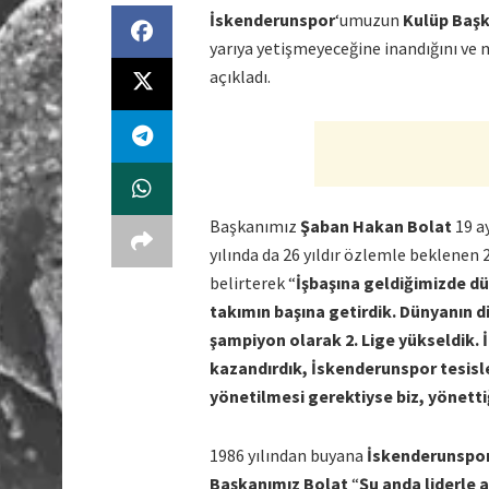
İskenderunspor
‘umuzun
Kulüp Başk
yarıya yetişmeyeceğine inandığını ve 
açıkladı.
Başkanımız
Şaban Hakan Bolat
19 ay
yılında da 26 yıldır özlemle beklenen 
belirterek “
İşbaşına geldiğimizde d
takımın başına getirdik. Dünyanın d
şampiyon olarak 2. Lige yükseldik. 
kazandırdık, İskenderunspor tesisle
yönetilmesi gerektiyse biz, yönett
1986 yılından buyana
İskenderunspo
Başkanımız Bolat
“
Şu anda liderle a