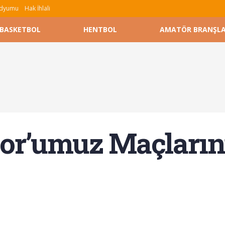
tadyumu
Hak İhlali
BASKETBOL
HENTBOL
AMATÖR BRANŞL
or’umuz Maçlarını