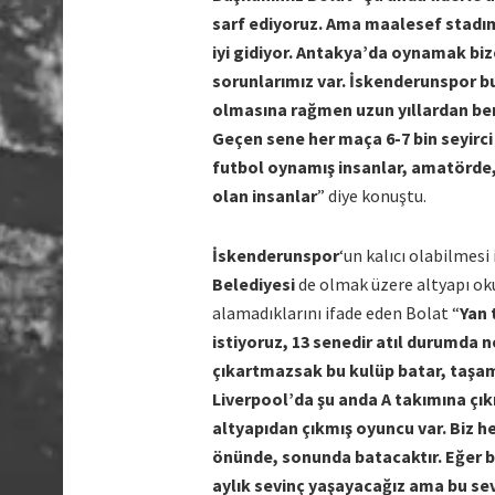
sarf ediyoruz. Ama maalesef stad
iyi gidiyor. Antakya’da oynamak biz
sorunlarımız var. İskenderunspor bu 
olmasına rağmen uzun yıllardan beri
Geçen sene her maça 6-7 bin seyirci
futbol oynamış insanlar, amatörde,
olan insanlar
” diye konuştu.
İskenderunspor
‘un kalıcı olabilmesi
Belediyesi
de olmak üzere altyapı okul
alamadıklarını ifade eden Bolat “
Yan 
istiyoruz, 13 senedir atıl durumda 
çıkartmazsak bu kulüp batar, taşam
Liverpool’da şu anda A takımına çıkm
altyapıdan çıkmış oyuncu var. Biz 
önünde, sonunda batacaktır. Eğer b
aylık sevinç yaşayacağız ama bu se