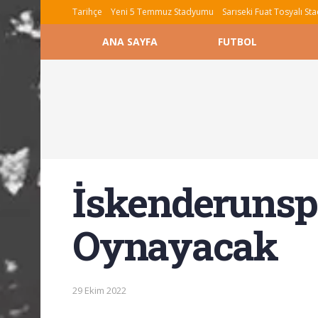
Tarihçe
Yeni 5 Temmuz Stadyumu
Sarıseki Fuat Tosyalı S
ANA SAYFA
FUTBOL
İskenderunsp
Oynayacak
29 Ekim 2022