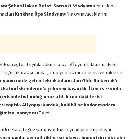
anı Şaban Hakan Bolat
,
Sarıseki Stadyumu
‘nun ikinci
maçları
Kırıkhan İlçe Stadyumu
‘na oynayacaklarını
lık süreçte, ilk yılda takımı play-off oynattıklarını, ikinci
2. Lig’e çıkarak şu anda şampiyonluk mücadelesi verdiklerini
ünyanın önde gelen teknik adamı Jan Olde Riekerink’i
ikkatini İskenderun’a çekmeyi başardık. İkinci sezonda
İçerisinde bulunduğumuz atıl durumdaki tesisi
ri yaptık. Altyapıyı kurduk, kulübü ne kadar modern
iğimize inanıyoruz
” dedi.
r
ilk defa 2. Lig’de şampiyonluğa oynadığını vurgulayan
ynı puanda, averajla ikinci sıradayız, bunun için çok çaba