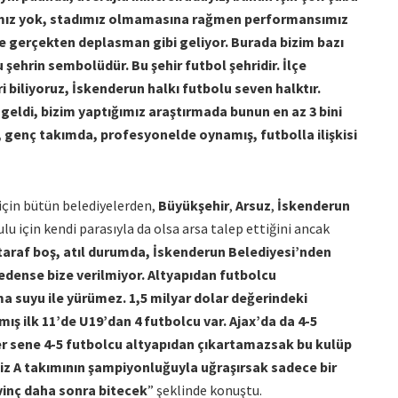
ımız yok, stadımız olmamasına rağmen performansımız
e gerçekten deplasman gibi geliyor. Burada bizim bazı
şehrin sembolüdür. Bu şehir futbol şehridir. İlçe
 biliyoruz, İskenderun halkı futbolu seven halktır.
 geldi, bizim yaptığımız araştırmada bunun en az 3 bini
 genç takımda, profesyonelde oynamış, futbolla ilişkisi
 için bütün belediyelerden,
Büyükşehir
,
Arsuz
,
İskenderun
u için kendi parasıyla da olsa arsa talep ettiğini ancak
taraf boş, atıl durumda, İskenderun Belediyesi’nden
nedense bize verilmiyor. Altyapıdan futbolcu
a suyu ile yürümez. 1,5 milyar dolar değerindeki
ış ilk 11’de U19’dan 4 futbolcu var. Ajax’da da 4-5
her sene 4-5 futbolcu altyapıdan çıkartamazsak bu kulüp
iz A takımının şampiyonluğuyla uğraşırsak sadece bir
vinç daha sonra bitecek
” şeklinde konuştu.