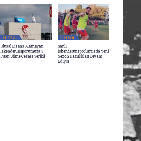
FUTBOL
FUTBOL
Ulusal Lisans Alamayan
Şanlı
İskenderunspor’umuza 3
İskenderunspor’umuzda Yeni
Puan Silme Cezası Verildi
Sezon Hazırlıkları Devam
Ediyor