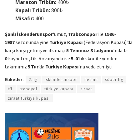
Maraton Tribün:
400₺
Kapalı Tribün:
800₺
Misafir:
400
Şanlı İskenderunspor
‘umuz,
Trabzonspor
ile
1986-
1987
sezonunda yine
Türkiye Kupası
(Federasyon Kupası)’da
karşı karşı gelmiş ve ilk maçı
5 Temmuz Stadyumu
‘nda
1-
0
kaybetmiştik. Rövanşında ise
5-0
‘lık skor ile yenilen
takımımız
5.Tur
‘da
Türkiye Kupası
‘na veda etmişti.
Etiketler:
2.lig
iskenderunspor
nesine
süper lig
tff
trendyol
türkiye kupası
ziraat
ziraat türkiye kupası